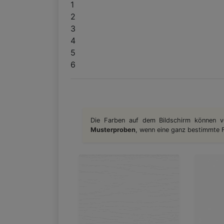
1
2
3
4
5
6
Die Farben auf dem Bildschirm können v
Musterproben
, wenn eine ganz bestimmte Fa