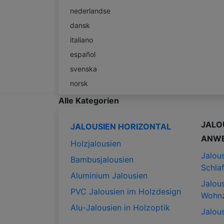
nederlandse
dansk
italiano
español
svenska
norsk
Alle Kategorien
JALO
JALOUSIEN HORIZONTAL
ANW
Holzjalousien
Jalous
Bambusjalousien
Schla
Aluminium Jalousien
Jalous
PVC Jalousien im Holzdesign
Wohn
Alu-Jalousien in Holzoptik
Jalous