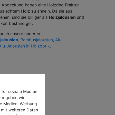
e Abdeckung haben eine Holzring Fraktur,
us echtem Holz zu ähneln. Da sie aus
ehen, sind sie billiger als
Holzjalousien
und
keit beständiger.
 auch unsere anderen
jalousien
,
Bambusjalousien
,
Alu
Alu-Jalousien in Holzoptik
.
 für soziale Medien
dem geben wir
ale Medien, Werbung
 mit weiteren Daten