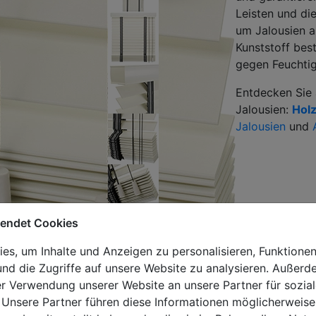
Leisten und di
um Jalousien a
Kunststoff best
gegen Feuchtig
Entdecken Sie
Jalousien:
Holz
Jalousien
und
wendet Cookies
s, um Inhalte und Anzeigen zu personalisieren, Funktionen
nd die Zugriffe auf unsere Website zu analysieren. Außer
er Verwendung unserer Website an unsere Partner für sozi
 Unsere Partner führen diese Informationen möglicherweise