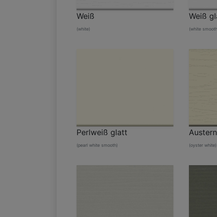
Weiß
Weiß gl
(white)
(white smooth
Perlweiß glatt
Auster
(pearl white smooth)
(oyster white)