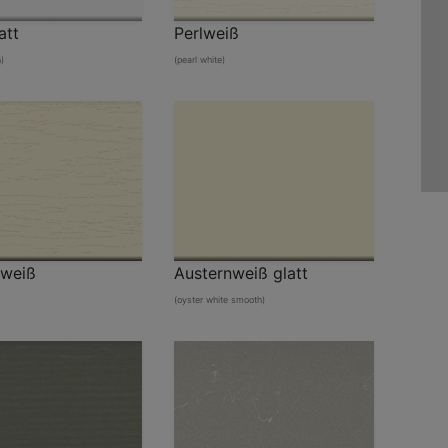
att
Perlweiß
)
(pearl white)
nweiß
Austernweiß glatt
(oyster white smooth)