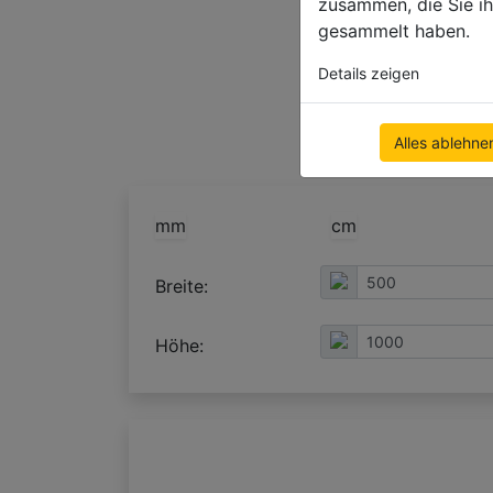
zusammen, die Sie ih
gesammelt haben.
Details zeigen
Konfiguration verwenden
Alles ablehne
mm
cm
Breite:
Höhe: