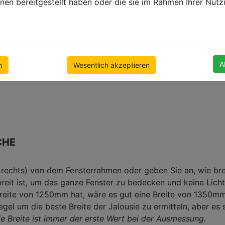
nen bereitgestellt haben oder die sie im Rahmen Ihrer Nut
 von 2 bis 4 mm.
A
n
Wesentlich akzeptieren
CHE
h rechts) von dem Fensterrahmen oder geben Sie an, wie bre
 breit ist, um das ganze Fenster zu bedecken und keine Lic
Breite von 1250mm hat, wäre es gut eine Breite von 1350mm
gel um die beste Breite der Jalousie zu ermitteln, aber es 
ie Breite ist immer der erste Wert bei der Ausmessung.