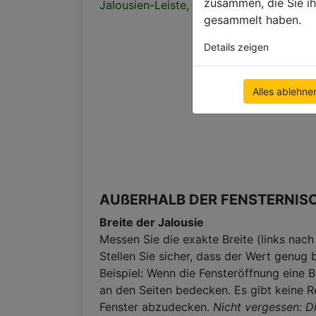
zusammen, die Sie ih
Jalousien-Leiste, es reicht einen Abzug
gesammelt haben.
Details zeigen
Alles ablehne
AUßERHALB DER FENSTERNIS
Breite der Jalousie
Messen Sie die exakte Breite (links nac
Stellen Sie sicher, dass der Wert genug
Beispiel: Wenn die Fensteröffnung eine 
an den Seiten bedecken. Es gibt keine Re
Fenster abzudecken.
Nicht vergessen: D