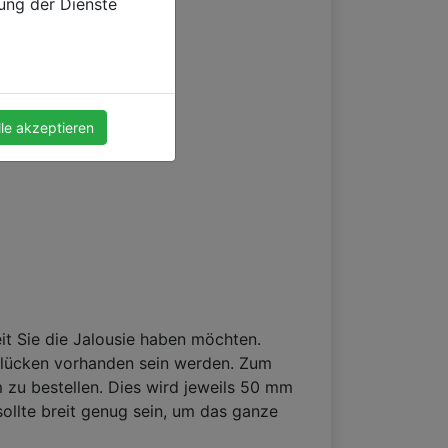
zung der Dienste
lle akzeptieren
it Sie die Jalousie haben möchten.
htlücken vorhanden sein werden. Zum
 zu bestellen. Dies wird jeweils 50 mm
sollte breit genug sein, um das ganze