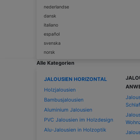
nederlandse
dansk
italiano
español
svenska
norsk
Alle Kategorien
JALO
JALOUSIEN HORIZONTAL
ANW
Holzjalousien
Jalous
Bambusjalousien
Schla
Aluminium Jalousien
Jalous
PVC Jalousien im Holzdesign
Wohn
Alu-Jalousien in Holzoptik
Jalous