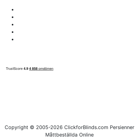
återbetalningar
s.com
Personuppgiftspolicy
Ansvarsfriskrivning
Frågor om moms
Betalningssätt
Sidan inehåller
Copyright © 2005-2026 ClickforBlinds.com Persienner
Måttbeställda Online