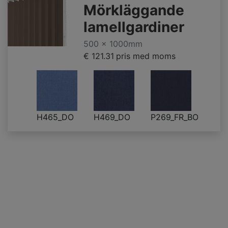
Mörkläggande
lamellgardiner
500 x 1000mm
€ 121.31
pris med moms
H465_DO
H469_DO
P269_FR_BO