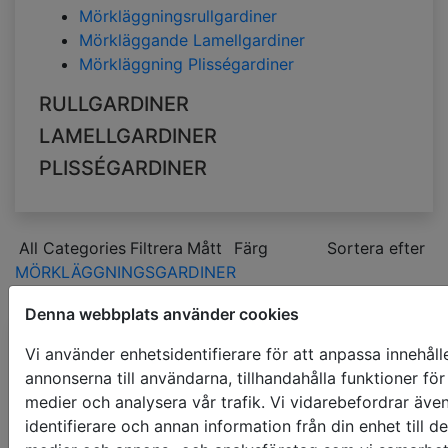
Mörkläggningsrullgardiner
Mörkläggande Lamellgardiner
Mörkläggning Plisségardiner
RULLGARDINER
LAMELLGARDINER
PLISSÉGARDINER
All Categories
Filtrera
Mått
Färg
Sortera efter
MÖRKLÄGGNINGSGARDINER
blå
Denna webbplats använder cookies
Vi använder enhetsidentifierare för att anpassa innehåll
Mörkläggningsrullga
annonserna till användarna, tillhandahålla funktioner för
500 x 1000mm
medier och analysera vår trafik. Vi vidarebefordrar äve
€ 55.23
pris med moms
identifierare och annan information från din enhet till de