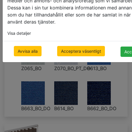
medier och annons- och analysföretag som vi samarbe
Dessa kan i sin tur kombinera informationen med annan
som du har tillhandahållit eller som de har samlat in när
använt deras tjänster.
B611_BO
B612_BO
Z055_BO
Visa detaljer
Avvisa alla
Acceptera väsentligt
Acc
Z065_BO
Z070_BO_PT_DO
B613_BO
B663_BO_DO
B614_BO
B662_BO_DO