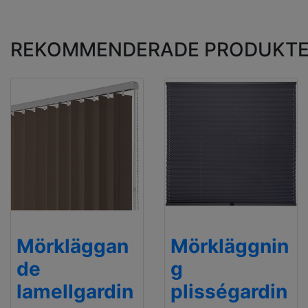
REKOMMENDERADE PRODUKT
Mörkläggan
Mörkläggnin
de
g
lamellgardin
plisségardin