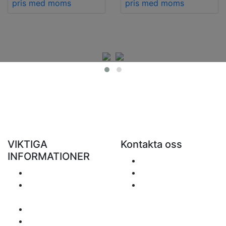
pris med moms
pris med moms
VIKTIGA
Kontakta oss
INFORMATIONER
Skicka ett e-mail
Porto
+48 881 333 799
Returer och
office@clickforblind
återbetalningar
s.com
Personuppgiftspolicy
Ansvarsfriskrivning