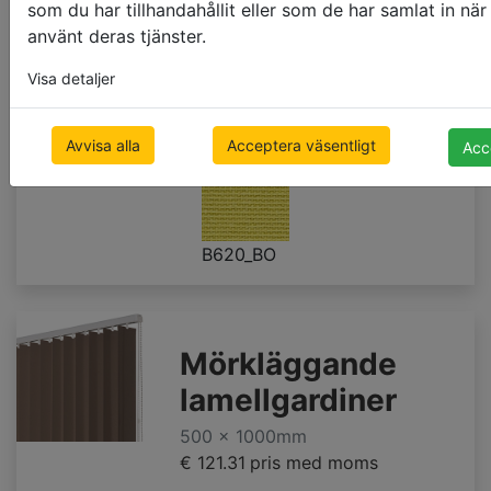
som du har tillhandahållit eller som de har samlat in när
använt deras tjänster.
Visa detaljer
B619_BO
B621_BO
B658_BO_DO
Avvisa alla
Acceptera väsentligt
Acc
B620_BO
Mörkläggande
lamellgardiner
500 x 1000mm
€ 121.31
pris med moms