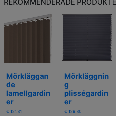
REKOMMENDERADE PRODUKT
Mörkläggan
Mörkläggnin
de
g
lamellgardin
plisségardin
er
er
€ 121.31
€ 129.80