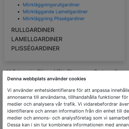
Mörkläggningsrullgardiner
Mörkläggande Lamellgardiner
Mörkläggning Plisségardiner
RULLGARDINER
LAMELLGARDINER
PLISSÉGARDINER
All Categories
Filtrera
Mått
Färg
Sortera efter
MÖRKLÄGGNINGSGARDINER
Denna webbplats använder cookies
gul
Vi använder enhetsidentifierare för att anpassa innehåll
annonserna till användarna, tillhandahålla funktioner för
Mörkläggningsrullga
medier och analysera vår trafik. Vi vidarebefordrar äve
identifierare och annan information från din enhet till de
500 x 1000mm
medier och annons- och analysföretag som vi samarbe
€ 55.23
pris med moms
Dessa kan i sin tur kombinera informationen med annan