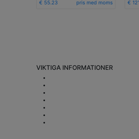
€ 55.23
pris med moms
€ 12
VIKTIGA INFORMATIONER
Porto
Returer och återbetalningar
Personuppgiftspolicy
Ansvarsfriskrivning
Frågor om moms
Betalningssätt
Sidan inehåller