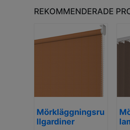
REKOMMENDERADE PR
Mörkläggningsru
Mö
llgardiner
la