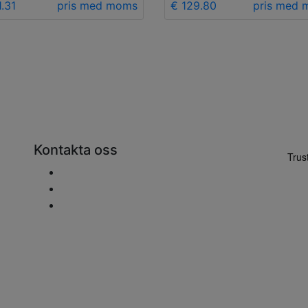
1.31
pris med moms
€ 129.80
pris med
Kontakta oss
Skicka ett e-mail
+48 881 333 799
office@clickforblinds.com