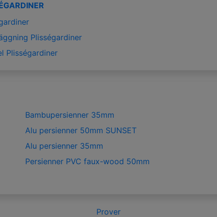
SÉGARDINER
gardiner
äggning Plisségardiner
l Plisségardiner
Bambupersienner 35mm
Alu persienner 50mm SUNSET
Alu persienner 35mm
Persienner PVC faux-wood 50mm
Prover