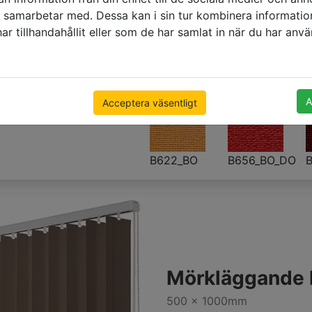
500 x 1000mm
i samarbetar med. Dessa kan i sin tur kombinera informat
€ 55.23
pris med moms
r tillhandahållit eller som de har samlat in när du har använ
A
Acceptera väsentligt
B622_BO
B656_BO_DO
Mörkläggande l
500 x 1000mm