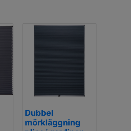
Dubbel
mörkläggning