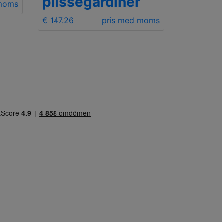
plisségardiner
 moms
€ 147.26
pris med moms