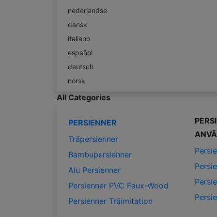
nederlandse
dansk
italiano
español
deutsch
norsk
All Categories
PERS
PERSIENNER
ANVÄ
Träpersienner
Persi
Bambupersienner
Persi
Alu Persienner
Persi
Persienner PVC Faux-Wood
Persi
Persienner Träimitation