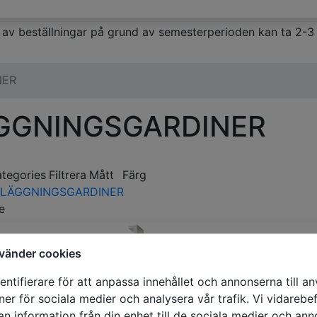
av beställningar på grund av semesterperioden kan ta 2-3 
NER
GGNINGSGARDINER
ategories
Filtrera
Mått
Färg
LÄGGNINGSGARDINER
e
vänder cookies
ntifierare för att anpassa innehållet och annonserna till a
oner för sociala medier och analysera vår trafik. Vi vidareb
Mörkläggningsr
an information från din enhet till de sociala medier och an