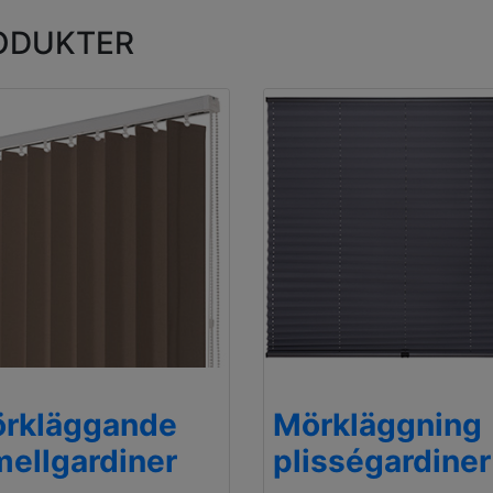
ODUKTER
rkläggande
Mörkläggning
mellgardiner
plisségardiner