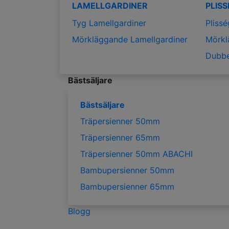
LAMELLGARDINER
PLIS
Tyg Lamellgardiner
Plissé
Mörkläggande Lamellgardiner
Mörkl
Dubbe
Bästsäljare
Bästsäljare
Träpersienner 50mm
Träpersienner 65mm
Träpersienner 50mm ABACHI
Bambupersienner 50mm
Bambupersienner 65mm
Blogg