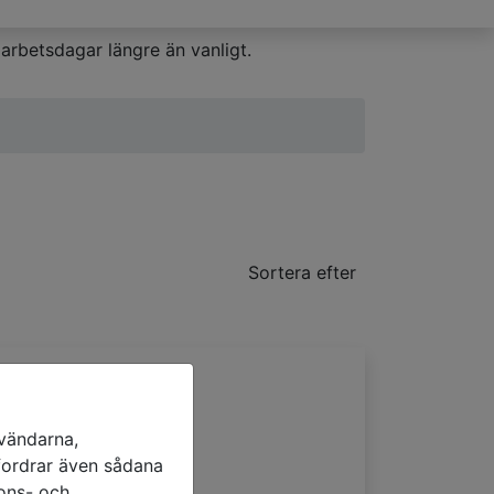
arbetsdagar längre än vanligt.
Sortera efter
nvändarna,
efordrar även sådana
ullgardiner
nons- och