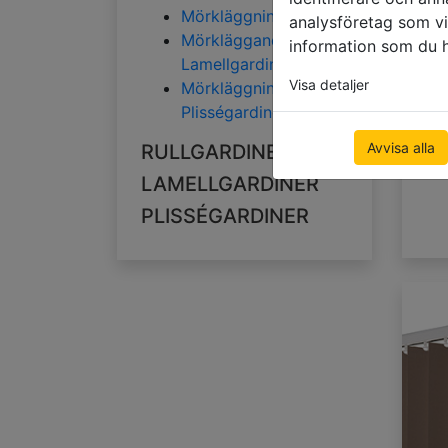
Mörkläggningsrullgardiner
analysföretag som v
Mörkläggande
information som du ha
Lamellgardiner
Visa detaljer
Mörkläggning
Plisségardiner
Avvisa alla
RULLGARDINER
LAMELLGARDINER
PLISSÉGARDINER