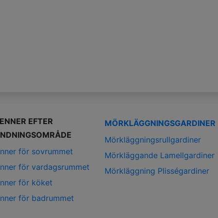
IENNER EFTER
MÖRKLÄGGNINGSGARDINER
NDNINGSOMRÅDE
Mörkläggningsrullgardiner
enner för sovrummet
Mörkläggande Lamellgardiner
enner för vardagsrummet
Mörkläggning Plisségardiner
enner för köket
enner för badrummet