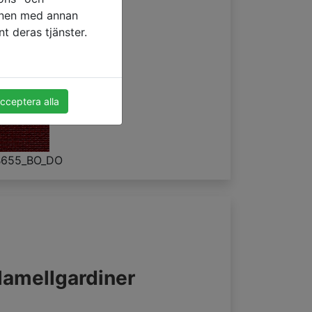
ionen med annan
t deras tjänster.
cceptera alla
B655_BO_DO
amellgardiner