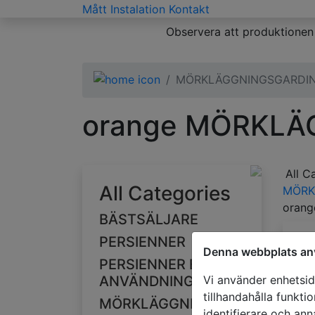
Mått
Instalation
Kontakt
Observera att produktionen 
MÖRKLÄGGNINGSGARDI
orange MÖRKLÄ
All C
All Categories
MÖRK
orang
BÄSTSÄLJARE
PERSIENNER
Denna webbplats an
PERSIENNER EFTER
Vi använder enhetside
ANVÄNDNINGSOMRÅDE
tillhandahålla funkti
MÖRKLÄGGNINGSGARDINER
identifierare och ann