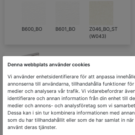
B600_BO
B601_BO
Z046_BO_ST
(W043)
Mörkläggande
Denna webbplats använder cookies
lamellgardiner
Vi använder enhetsidentifierare för att anpassa innehåll
annonserna till användarna, tillhandahålla funktioner för
500 x 1000mm
medier och analysera vår trafik. Vi vidarebefordrar äve
€ 121.31
pris med moms
identifierare och annan information från din enhet till de
medier och annons- och analysföretag som vi samarbe
Dessa kan i sin tur kombinera informationen med annan
som du har tillhandahållit eller som de har samlat in när
använt deras tjänster.
P260_FR_BO
H011_DO