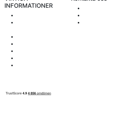
INFORMATIONER
Skicka ett e-mail
Porto
+48 881 333 799
Returer och
office@clickforblind
återbetalningar
s.com
Personuppgiftspolicy
Ansvarsfriskrivning
Frågor om moms
Betalningssätt
Sidan inehåller