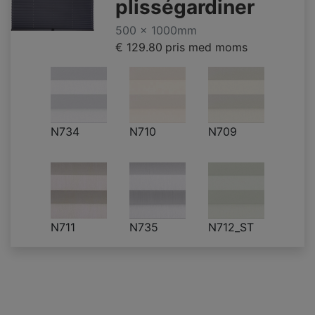
plisségardiner
500 x 1000mm
€ 129.80
pris med moms
N734
N710
N709
N711
N735
N712_ST