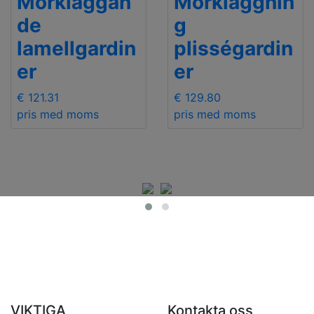
Mörkläggan
Mörkläggnin
de
g
lamellgardin
plisségardin
er
er
€ 121.31
€ 129.80
pris med moms
pris med moms
VIKTIGA
Kontakta oss