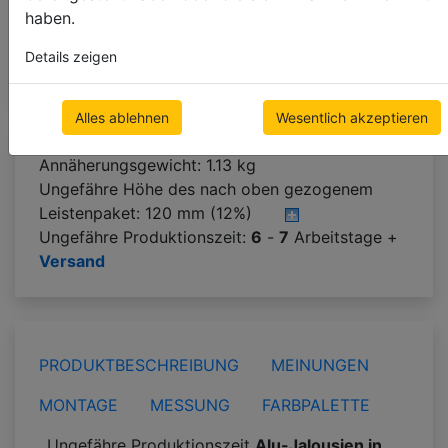
haben.
Details zeigen
Nächster Schritt
Alles ablehnen
Wesentlich akzeptieren
Annäherungsgewicht: 1.13 kg
Ungefähre Höhe des nach oben gezogenem
Leistenpaket:
120 mm (12%)
Ungefähre Produktionszeit:
6
-
7
Arbeitstage +
Versand
PRODUKTBESCHREIBUNG
MEINUNGEN
MONTAGE
MESSUNG
FARBPALETTE
Ungefähre Produktionszeit
Alu-Jalousien in