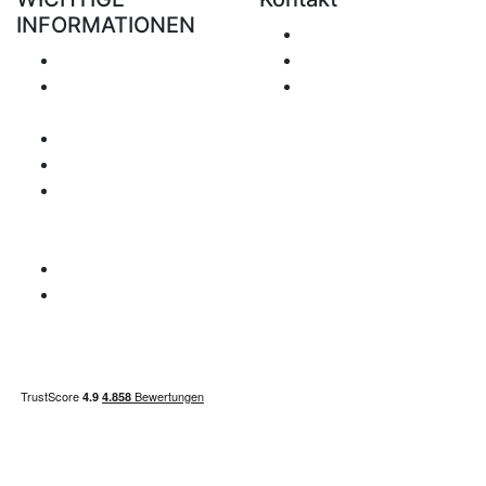
INFORMATIONEN
E-Mail senden
Versand
+49 151 7051 0074
Rückgabe &
office@clickforblind
Erstattung
s.com
Datenschutz
Haftungsausschluss
Mehrwertsteuer
Betreffende
Fragen
Zahlungsweise
Seitenübersicht