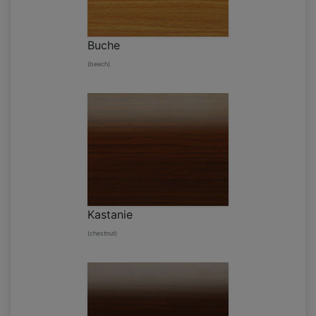
Buche
(beech)
Kastanie
(chestnut)