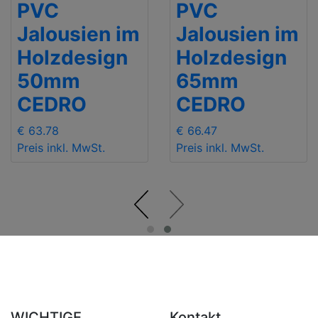
PVC
PVC
Jalousien im
Jalousien im
Holzdesign
Holzdesign
50mm
65mm
CEDRO
CEDRO
€ 63.78
€ 66.47
Preis inkl. MwSt.
Preis inkl. MwSt.
WICHTIGE
Kontakt