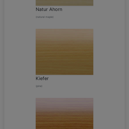
Natur Ahorn
(natural maple)
Kiefer
(pine)