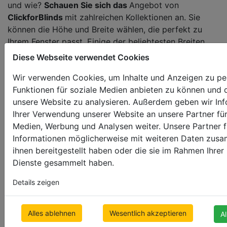
und wie?
Schauen Sie sich das
Angebot von
ClickforBlinds
mit zahlreichen Kollektionen an. Sie
können die Höhe und Breite wählen, die perfekt zu
Ihrem Fenster passt. Einige der beliebtesten Breiten
sind
80 cm, 90 cm, 100 cm, 100 cm, 110 cm und 120
Diese Webseite verwendet Cookies
cm
. Sie können auch eine der Lamellenbreiten wählen
Wir verwenden Cookies, um Inhalte und Anzeigen zu per
(
35mm, 50mm, 65mm
und andere)
Funktionen für soziale Medien anbieten zu können und d
Machen Sie sich keine Sorgen, wenn Sie Jalousien für
unsere Website zu analysieren. Außerdem geben wir In
größere Fenster benötigen!
ClickforBlinds
ist Ihr
Ihrer Verwendung unserer Website an unsere Partner für
Ansprechpartner, wenn Sie
Holzjalousien sogar in 360
Medien, Werbung und Analysen weiter. Unsere Partner f
cm Breite
für Farben wie Weiß, Schwarz und andere
Informationen möglicherweise mit weiteren Daten zusa
suchen.
Bambusjalousien
können auch in einer Breite
ihnen bereitgestellt haben oder die sie im Rahmen Ihre
von
bis zu 300 cm
für ausgewählte Farben hergestellt
Dienste gesammelt haben.
werden. Zögern Sie nicht und schauen Sie sich das
Details zeigen
Angebot von
ClickforBlinds an
!
Vorteile von Jalousien in
Alles ablehnen
Wesentlich akzeptieren
A
Ihrem Büro