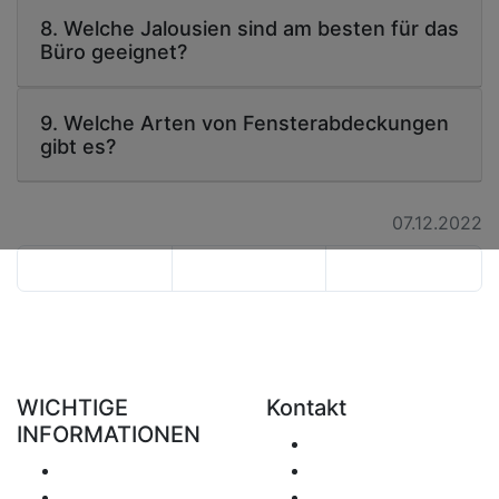
8. Welche Jalousien sind am besten für das
Büro geeignet?
9. Welche Arten von Fensterabdeckungen
gibt es?
07.12.2022
WICHTIGE
Kontakt
INFORMATIONEN
E-Mail senden
Versand
+49 151 7051 0074
Rückgabe &
office@clickforblind