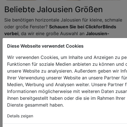
Beliebte Jalousien Größen
Sie benötigen horizontale Jalousien für kleine, schmale
oder große Fenster?
Schauen Sie bei ClickforBlinds
vorbei
, da wir eine große Auswahl an
Jalousien-
Kollektionen, Farben und zusätzlichen Ausstattungen
Diese Webseite verwendet Cookies
anbieten. Sie können verschiedene
Lamellenbreitengrößen (
35 mm, 50 mm, 65 mm
und
Wir verwenden Cookies, um Inhalte und Anzeigen zu per
andere) und vieles mehr auswählen.
Funktionen für soziale Medien anbieten zu können und d
unsere Website zu analysieren. Außerdem geben wir In
Wir haben beliebte Größen wie 80 cm, 90 cm, 100 cm,
Ihrer Verwendung unserer Website an unsere Partner für
110 cm und 120 cm, aber Sie können ebenso viel
Medien, Werbung und Analysen weiter. Unsere Partner f
breitere Jalousien bestellen. Dank unserer Erfahrung
Informationen möglicherweise mit weiteren Daten zusa
bieten wir auch passende Lösungen für sehr breite
ihnen bereitgestellt haben oder die sie im Rahmen Ihre
Fenster an – bis zu
360 cm für Holzjalousien
und
Dienste gesammelt haben.
sogar bis zu
400 cm für Aluminiumjalousien
. Für
ausgewählte Farben können Sie Bambusjalousien mit
Details zeigen
einer Breite von fast 300 cm bestellen. Die
meistverkauften Holzjalousien können sogar in
360