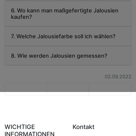
6. Wo kann man maßgefertigte Jalousien
kaufen?
7. Welche Jalousiefarbe soll ich wählen?
8. Wie werden Jalousien gemessen?
02.09.2022
WICHTIGE
Kontakt
INFORMATIONEN