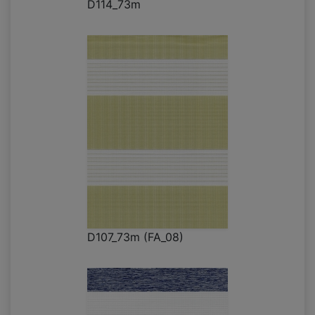
D114_73m
D107_73m (FA_08)