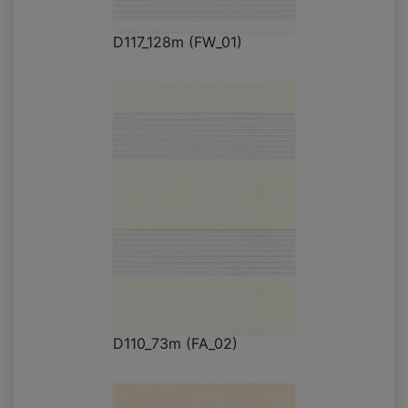
D117_128m (FW_01)
D110_73m (FA_02)