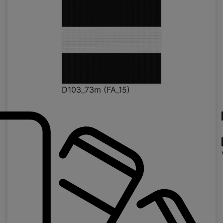
D103_73m (FA_15)