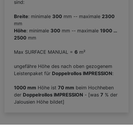
sind:
Breite
: minimale
300
mm -- maximale
2300
mm
Höhe
: minimale
300
mm -- maximale
1900 …
2500
mm
Max SURFACE MANUAL =
6
m²
ungefähre Höhe des nach oben gezogenem
Leistenpaket für
Doppelrollos IMPRESSION
:
1000 mm
Höhe ist
70
mm
beim Hochheben
der
Doppelrollos IMPRESSION
- [was
7
% der
Jalousien Höhe bildet]