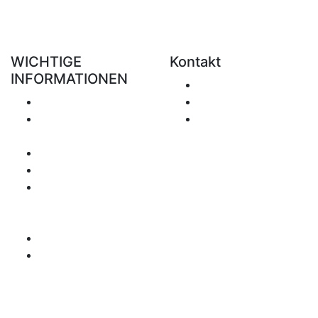
WICHTIGE
Kontakt
INFORMATIONEN
E-Mail senden
Versand
+49 151 7051 0074
Rückgabe &
office@clickforblind
Erstattung
s.com
Datenschutz
Haftungsausschluss
Mehrwertsteuer
Betreffende
Fragen
Zahlungsweise
Seitenübersicht