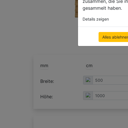
zusammen, die Sie ih
gesammelt haben.
Details zeigen
Konfiguration verwenden
Konfiguration verwenden
Alles ablehne
mm
cm
Breite:
Höhe: