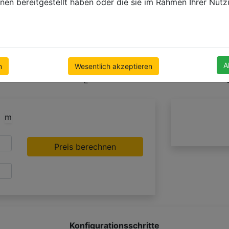
nen bereitgestellt haben oder die sie im Rahmen Ihrer Nut
A
n
Wesentlich akzeptieren
+2
m
Preis berechnen
Konfigurationsschritte