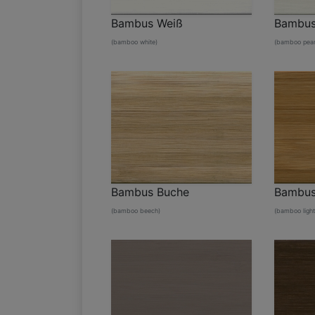
Bambus Weiß
Bambus
(bamboo white)
(bamboo pearl
Bambus Buche
Bambus 
(bamboo beech)
(bamboo light