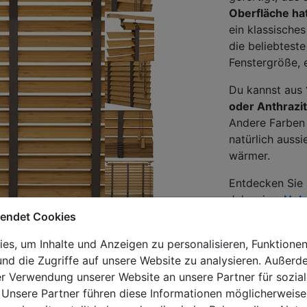
Oberfl
ä
che ha
ein klassische
die beliebteste
Fenstergröße, 
Du kannst aus
oder Anthrazit
Andere Farben s
natürlich auss
wärmer.
Entdecken Sie
Jalousien:
Holz
Jalousien
und
wendet Cookies
s, um Inhalte und Anzeigen zu personalisieren, Funktionen
nd die Zugriffe auf unsere Website zu analysieren. Außer
er Verwendung unserer Website an unsere Partner für sozi
 Unsere Partner führen diese Informationen möglicherweise