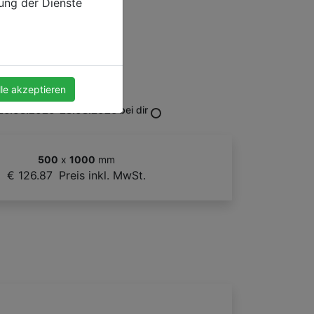
zung der Dienste
lle akzeptieren
Deutschland
26.08.2026-28.08.2026
bei dir
500
x
1000
mm
€ 126.87
Preis inkl. MwSt.