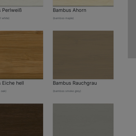
 Perlweiß
Bambus Ahorn
 white)
(bamboo maple)
Eiche hell
Bambus Rauchgrau
 oak)
(bamboo smoke grey)