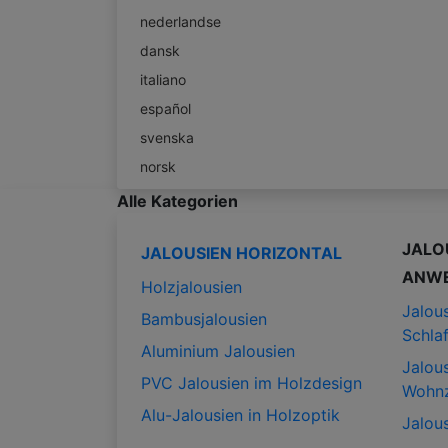
nederlandse
dansk
italiano
español
svenska
norsk
Alle Kategorien
JALO
JALOUSIEN HORIZONTAL
ANW
Holzjalousien
Jalous
Bambusjalousien
Schla
Aluminium Jalousien
Jalous
PVC Jalousien im Holzdesign
Wohn
Alu-Jalousien in Holzoptik
Jalous