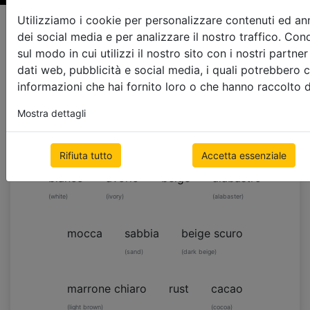
Pagina ordine dei campioni
Utilizziamo i cookie per personalizzare contenuti ed ann
dei social media e per analizzare il nostro traffico. Con
sul modo in cui utilizzi il nostro sito con i nostri partne
Colore del Nastro
dati web, pubblicità e social media, i quali potrebbero 
informazioni che hai fornito loro o che hanno raccolto dal
usate la scaletta a filo
25mm
Mostra dettagli
COLORE DEL NASTRO 25 MM
Rifiuta tutto
Accetta essenziale
bianco
avorio
beige
alabastro
(white)
(ivory)
(alabaster)
mocca
sabbia
beige scuro
(sand)
(dark beige)
marrone chiaro
rust
cacao
(light brown)
(cocoa)