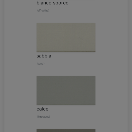
bianco sporco
(off-white)
sabbia
(sand)
calce
(limestone)