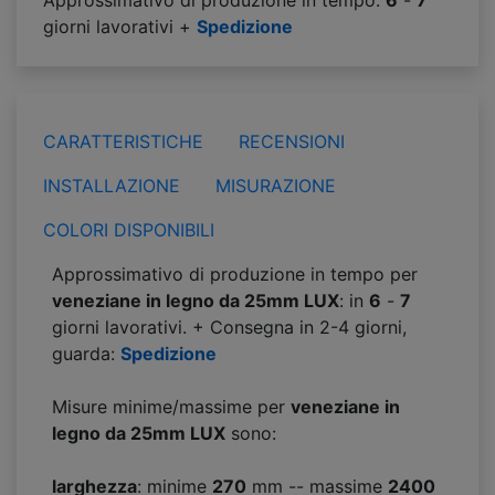
Approssimativo di produzione in tempo:
6
-
7
giorni lavorativi +
Spedizione
CARATTERISTICHE
RECENSIONI
INSTALLAZIONE
MISURAZIONE
COLORI DISPONIBILI
Approssimativo di produzione in tempo per
veneziane in legno da 25mm LUX
: in
6
-
7
giorni lavorativi. + Consegna in 2-4 giorni,
guarda:
Spedizione
Misure minime/massime per
veneziane in
legno da 25mm LUX
sono:
larghezza
: minime
270
mm -- massime
2400