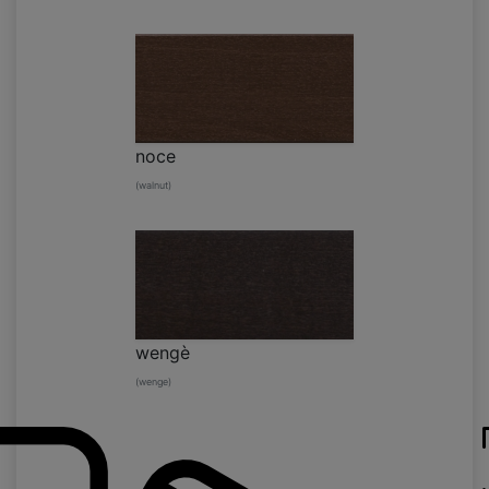
noce
(walnut)
wengè
(wenge)