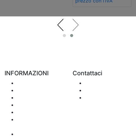
prezzo con l’IVA
INFORMAZIONI
Contattaci
Spedizione
Inciare un mail
Resi e rimborsi
+48 881 333 798
Privacy
office@clickforblind
Disclaimer
s.com
Questione dell’IVA
Metodo di
pagamento
Site map