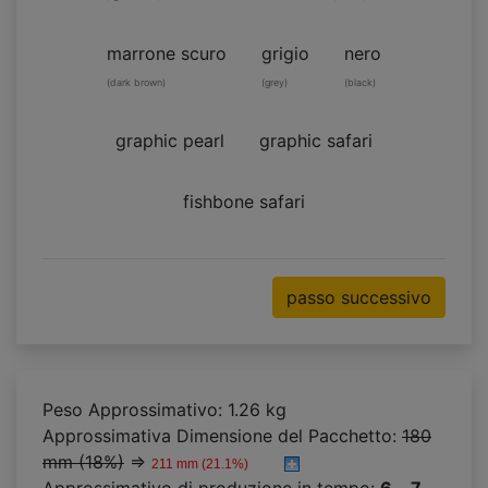
marrone scuro
grigio
nero
(dark brown)
(grey)
(black)
graphic pearl
graphic safari
fishbone safari
passo successivo
Peso Approssimativo: 1.26 kg
Approssimativa Dimensione del Pacchetto:
180
mm (18%)
⇒
211 mm (21.1%)