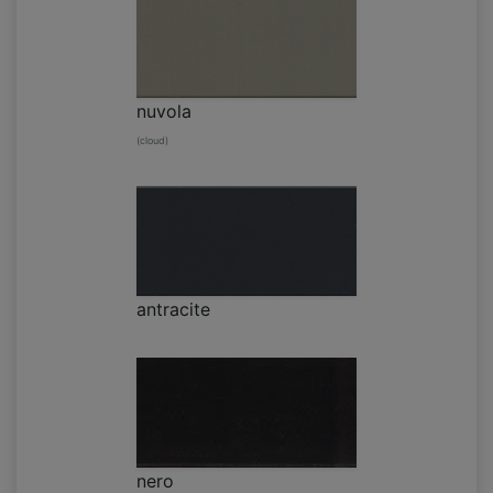
nuvola
(cloud)
antracite
nero