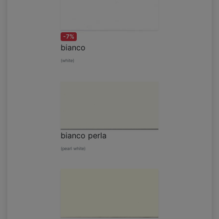
-7%
bianco
(white)
bianco perla
(pearl white)