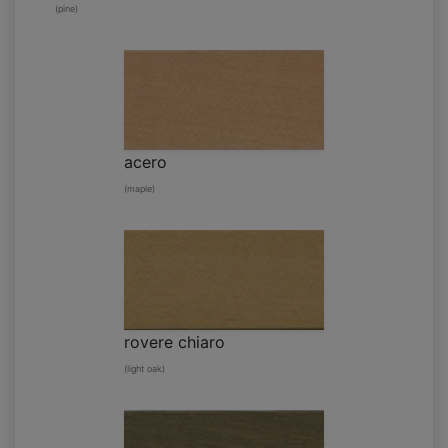
(pine)
acero
(maple)
rovere chiaro
(light oak)