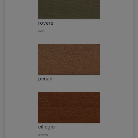
rovere
(oak)
pecan
ciliegio
(cherry)