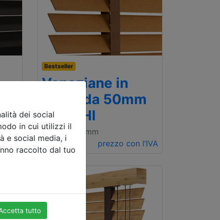
Bestseller
Veneziane in
m
legno da 50mm
ABACHI
lità dei social
do in cui utilizzi il
l’IVA
500 x 1000mm
à e social media, i
€ 101.20
prezzo con l’IVA
anno raccolto dal tuo
Accetta tutto