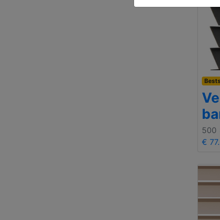
Bests
Ve
ba
500
€ 77