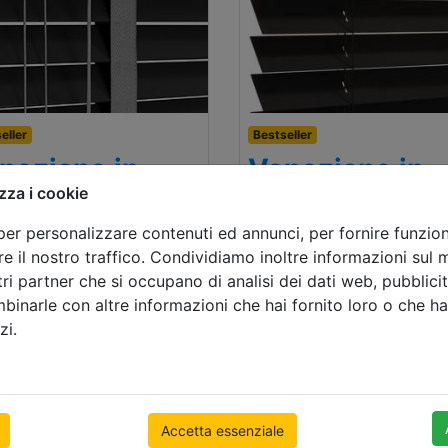
eller
Bestseller
neziane in
Veneziane in
zza i cookie
gno da 50mm
legno da 65m
per personalizzare contenuti ed annunci, per fornire funziona
 x 1000mm
500 x 1000mm
e il nostro traffico. Condividiamo inoltre informazioni sul mo
.38
prezzo con l’IVA
€ 93.68
prezzo con 
tri partner che si occupano di analisi dei dati web, pubblicit
binarle con altre informazioni che hai fornito loro o che h
zi.
Accetta essenziale