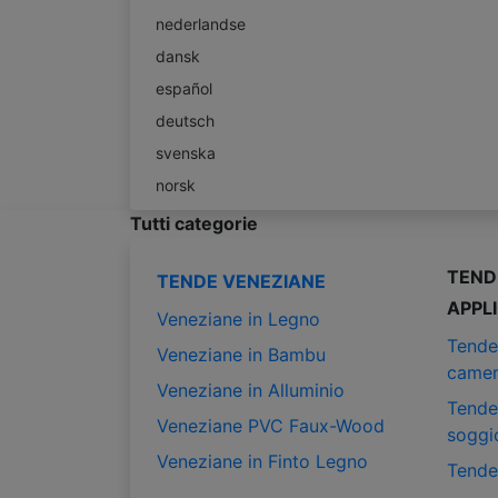
nederlandse
dansk
español
deutsch
svenska
norsk
Tutti categorie
TEND
TENDE VENEZIANE
APPL
Veneziane in Legno
Tende
Veneziane in Bambu
camer
Veneziane in Alluminio
Tende
Veneziane PVC Faux-Wood
soggi
Veneziane in Finto Legno
Tende