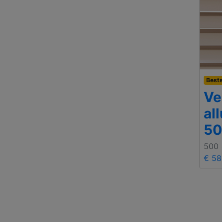
Bests
Ve
al
5
500
€ 58