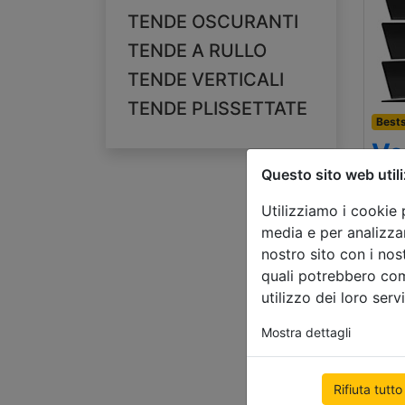
TENDE OSCURANTI
TENDE A RULLO
TENDE VERTICALI
TENDE PLISSETTATE
Bests
Ve
Questo sito web utili
le
Utilizziamo i cookie 
500
media e per analizzar
€ 88
nostro sito con i nos
quali potrebbero com
utilizzo dei loro servi
Mostra dettagli
Rifiuta tutto