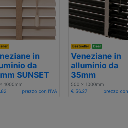
eller
Bestseller
Deal
neziane in
Veneziane in
luminio da
alluminio da
0mm SUNSET
35mm
 x 1000mm
500 x 1000mm
.82
prezzo con l’IVA
€ 56.27
prezzo con 