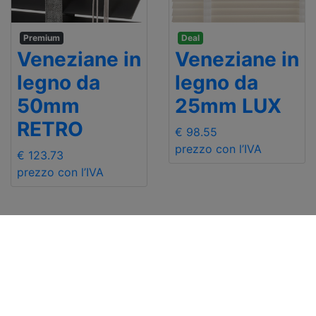
Premium
Deal
Veneziane in
Veneziane in
legno da
legno da
50mm
25mm LUX
RETRO
€ 98.55
prezzo con l’IVA
€ 123.73
prezzo con l’IVA