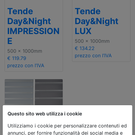
Tende
Tende
Day&Night
Day&Night
IMPRESSION
LUX
E
500 x 1000mm
€ 134.22
500 x 1000mm
prezzo con l’IVA
€ 119.79
prezzo con l’IVA
Questo sito web utilizza i cookie
Utilizziamo i cookie per personalizzare contenuti ed
annunci, per fornire funzionalità dei social media e