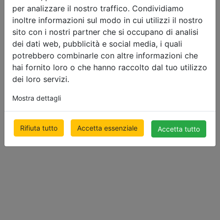
per analizzare il nostro traffico. Condividiamo
inoltre informazioni sul modo in cui utilizzi il nostro
Tende
sito con i nostri partner che si occupano di analisi
dei dati web, pubblicità e social media, i quali
Day&Night
potrebbero combinarle con altre informazioni che
OSCURANTI
hai fornito loro o che hanno raccolto dal tuo utilizzo
dei loro servizi.
500 x 1000mm
€ 165.12
Mostra dettagli
prezzo con l’IVA
Rifiuta tutto
Accetta essenziale
Accetta tutto