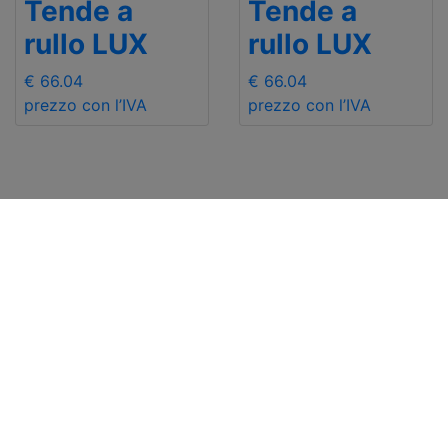
Tende a
Tende a
rullo LUX
rullo LUX
€ 66.04
€ 66.04
prezzo con l’IVA
prezzo con l’IVA
INFORMAZIONI
Contattaci
Spedizione
Inciare un mail
Resi e rimborsi
+48 881 333 798