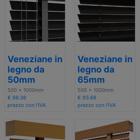
Veneziane in
Veneziane in
legno da
legno da
50mm
65mm
500 x 1000mm
500 x 1000mm
€ 88.38
€ 93.68
prezzo con l’IVA
prezzo con l’IVA