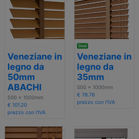
Deal
Veneziane in
Veneziane in
legno da
legno da
50mm
35mm
ABACHI
500 x 1000mm
€ 78.76
500 x 1000mm
prezzo con l’IVA
€ 101.20
prezzo con l’IVA