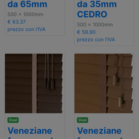
da 65mm
da 35mm
CEDRO
500 x 1000mm
€ 63.37
500 x 1000mm
prezzo con l’IVA
€ 58.90
prezzo con l’IVA
Deal
Deal
Veneziane
Veneziane