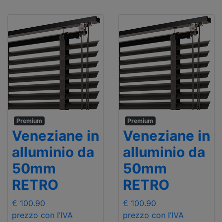
Premium
Premium
Veneziane in
Veneziane in
alluminio da
alluminio da
50mm
50mm
RETRO
RETRO
€ 100.90
€ 100.90
prezzo con l’IVA
prezzo con l’IVA