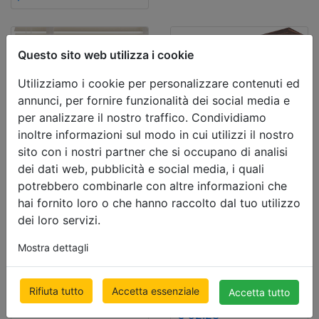
Questo sito web utilizza i cookie
Utilizziamo i cookie per personalizzare contenuti ed
annunci, per fornire funzionalità dei social media e
per analizzare il nostro traffico. Condividiamo
inoltre informazioni sul modo in cui utilizzi il nostro
sito con i nostri partner che si occupano di analisi
dei dati web, pubblicità e social media, i quali
Deal
Deal
potrebbero combinarle con altre informazioni che
Veneziane in
Veneziane in
hai fornito loro o che hanno raccolto dal tuo utilizzo
dei loro servizi.
legno da
Legno
25mm LUX
SELECT da
Mostra dettagli
50mm
500 x 1000mm
€ 98.55
Rifiuta tutto
Accetta essenziale
Accetta tutto
500 x 1000mm
prezzo con l’IVA
€ 92.23