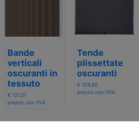
Bande
Tende
verticali
plissettate
oscuranti in
oscuranti
tessuto
€ 129.80
prezzo con l’IVA
€ 121.31
prezzo con l’IVA