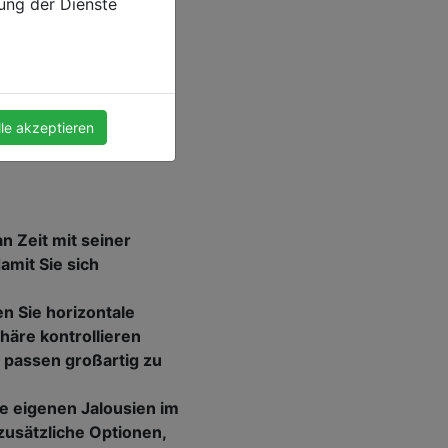
zung der Dienste
lle akzeptieren
 Zeit mit seiner
amit Sie sich
n Sie horizontale
häre kontrollieren
e passen großartig zu
re eigenen Jalousien im
 zusätzliche Optionen,