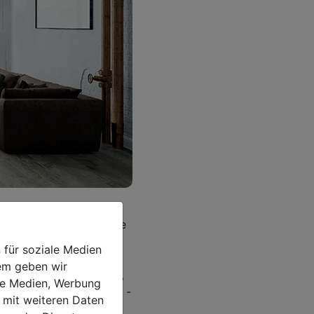
s Wichtigste ist eine
ichtige Rolle. Wenn Sie
hrem Wohnzimmer sorgen
 für soziale Medien
 Linde, Abachi oder
dem geben wir
als Fensterabdeckungen,
ale Medien, Werbung
m Wohnzimmer zu steuern -
 mit weiteren Daten
 Inneneinrichtung.