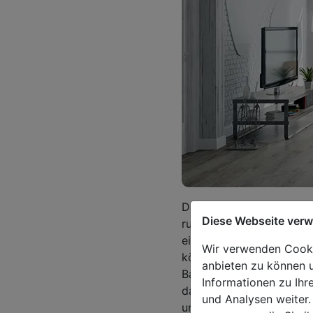
Das Wohnzimmer ist ein O
Diese Webseite ver
ruhige und warme Atmosph
eine Lösung suchen, wie 
Wir verwenden Cookie
können, sollten Sie sich
anbieten zu können u
Bambus) oder aus Alumin
Informationen zu Ihr
da sie für Privatsphäre 
und Analysen weiter.
und, was am wichtigsten i