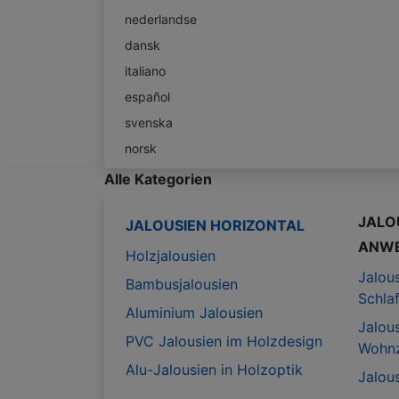
nederlandse
dansk
italiano
español
svenska
norsk
Alle Kategorien
JALO
JALOUSIEN HORIZONTAL
ANW
Holzjalousien
Jalous
Bambusjalousien
Schla
Aluminium Jalousien
Jalous
PVC Jalousien im Holzdesign
Wohn
Alu-Jalousien in Holzoptik
Jalous