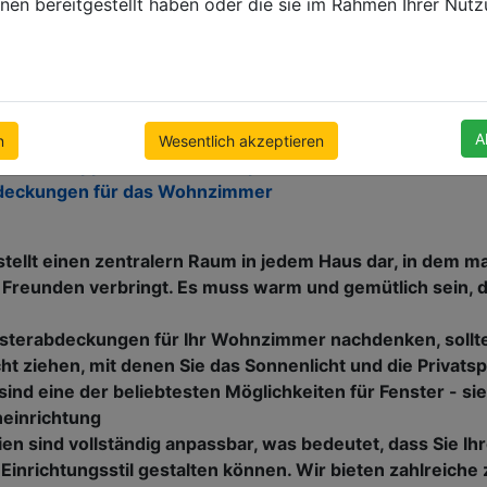
nen bereitgestellt haben oder die sie im Rahmen Ihrer Nut
kel über Jalousien für das Wohnzimmer!
 und Beschreibungen
ousien für Ihr Wohnzimmer - warum lohnen sie sich?
größen
usien in Ihrem Wohnzimmer
A
n
Wesentlich akzeptieren
er - Tipps, Trends und Inspirationen
deckungen für das Wohnzimmer
llt einen zentralern Raum in jedem Haus dar, in dem man
 Freunden verbringt. Es muss warm und gemütlich sein, d
sterabdeckungen für Ihr Wohnzimmer nachdenken, sollte
cht ziehen, mit denen Sie das Sonnenlicht und die Privatsp
sind eine der beliebtesten Möglichkeiten für Fenster - si
neinrichtung
ien sind vollständig anpassbar, was bedeutet, dass Sie Ih
 Einrichtungsstil gestalten können. Wir bieten zahlreiche