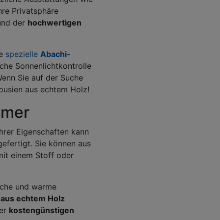
hre Privatsphäre
und der
hochwertigen
ie
spezielle
Abachi-
che Sonnenlichtkontrolle
enn Sie auf der Suche
lousien aus echtem Holz!
mmer
hrer Eigenschaften kann
efertigt. Sie können aus
mit einem Stoff oder
liche und warme
t aus echtem Holz
ner
kostengünstigen