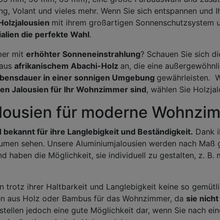
ng, Volant und vieles mehr. Wenn Sie sich entspannen und I
Holzjalousien
mit ihrem großartigen Sonnenschutzsystem 
alien die perfekte Wahl
.
mer mit
erhöhter Sonneneinstrahlung
? Schauen Sie sich d
 aus
afrikanischem Abachi-Holz
an, die eine außergewöhnli
ebensdauer in einer sonnigen Umgebung
gewährleisten. W
den Jalousien für Ihr Wohnzimmer sind
, wählen Sie Holzja
lousien für moderne Wohnzi
 bekannt für ihre Langlebigkeit und Beständigkeit.
Dank i
räumen sehen. Unsere Aluminiumjalousien werden nach Maß g
 haben die Möglichkeit, sie individuell zu gestalten, z. B. 
n trotz ihrer Haltbarkeit und Langlebigkeit keine so gemüt
en aus Holz oder Bambus für das Wohnzimmer, da
sie nich
 stellen jedoch eine gute Möglichkeit dar, wenn Sie nach ei