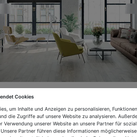
rt, an dem man Zeit mit Freunden und Familie verbringt. Da
wendet Cookies
äre - und das Sonnenlicht im Raum spielt ebenfalls eine w
Sie für eine optimale, regulierbare Lichteinstrahlung in I
s, um Inhalte und Anzeigen zu personalisieren, Funktionen
Jalousien nach maß
ansehen. Sie werden aus Naturholz (wie
nd die Zugriffe auf unsere Website zu analysieren. Außer
ium und PVC hergestellt. Sie sind eine großartige Option 
er Verwendung unserer Website an unsere Partner für sozi
sorgen und es Ihnen ermöglichen, den Sonnenlichteinfall i
 Unsere Partner führen diese Informationen möglicherweise
st, sie sind eine stilvolle und hochwertige
Ergänzung jeder