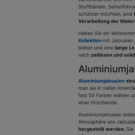
Stoffbänder, Seitenführu
schützen möchten, sind
Verarbeitung der Materi
Haben Sie ein Wohnzim
Kollektion
mit Jalousien
bieten und eine
lange L
nach
zeitlosen und soli
Aluminiumja
Aluminiumjalousien
sind
man sie in vielen Innen
fast 50 Farben wählen und
einer Holzblende.
Aluminiumjalousien biete
Atmosphäre wie Jalousi
hergestellt werden.
Sie