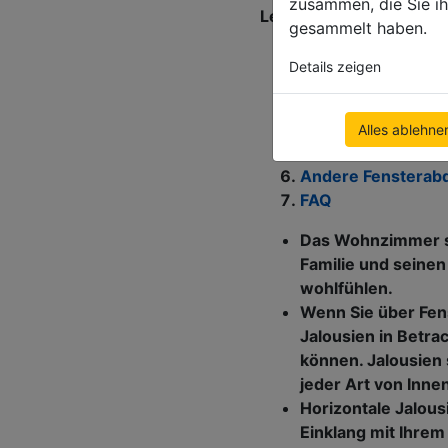
zusammen, die Sie ih
Lesen Sie unseren Arti
gesammelt haben.
Jalousien - Arten
Details zeigen
Maßgefertigte Jal
Beliebte Jalousie
Vorteile von Jalo
Alles ablehne
Modernes Wohnzimm
Andere Fensterab
FAQ
Das Wohnzimmer ste
Familie und seinen
wohlfühlen.
Wenn Sie über Fen
Jalousien in Betra
können. Jalousien 
jeder Art von Inne
Horizontale Jalous
Einklang mit Ihrem