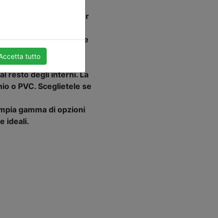
 possono vedere molti
vengono modernizzate per
in termini di disordine e
perti e decorazioni, si
Accetta tutto
l resto degli interni. La
io o PVC. Sceglietele se
mpia gamma di opzioni
 ideali.