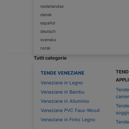
nederlandse
dansk
español
deutsch
svenska
norsk
Tutti categorie
TEND
TENDE VENEZIANE
APPL
Veneziane in Legno
Tende
Veneziane in Bambu
camer
Veneziane in Alluminio
Tende
Veneziane PVC Faux-Wood
soggi
Veneziane in Finto Legno
Tende