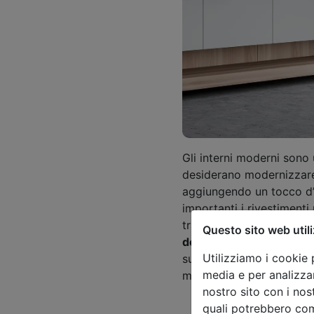
Gli interni moderni sono u
desiderano modernizzare
aggiungendo un tocco d’
importanti i rivestimenti
tranquillità negli interni.
Questo sito web utili
design elegante e durab
Utilizziamo i cookie 
su misura con un'ampia g
media e per analizzar
moderno e durevole per l
nostro sito con i nos
Casa moderna? Le i
quali potrebbero com