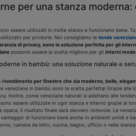
ne per una stanza moderna: q
sono essere utilizzati in molte stanze e funzionano bene. Tu
 utilizzato per produrle. Noi consigliamo le
tende venezian
garanzia di privacy, sono la soluzione perfetta per gli inter
iane
possono essere la scelta migliore per gli
interni mode
derne in bambù: una soluzione naturale e senz
n
rivestimento per finestre che sia moderno, bello, elegant
 le veneziane in bambù sono la scelta perfetta! Grazie alle l
acy. Inoltre, come veneziane naturali si adattano alle tend
sono essere utilizzate in ogni stanza e interno grazie al loro
a opaca, il risultato finale sarà davvero notevole. Le vene
l vantaggio di funzionare bene anche in ambienti umidi e ba
iorno, camera da letto, cucina, bagno, ufficio o nella stanza