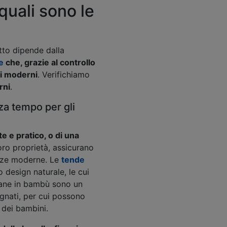
uali sono le
tto dipende dalla
e
che, grazie al controllo
ni moderni
. Verifichiamo
rni
.
a tempo per gli
e e pratico, o di una
oro proprietà, assicurano
enze moderne. Le
tende
 design naturale, le cui
ziane in bambù sono un
gnati, per cui possono
 dei bambini.